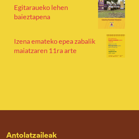
Egitaraueko lehen
baieztapena
Izena emateko epea zabalik
maiatzaren 11ra arte
Antolatzaileak