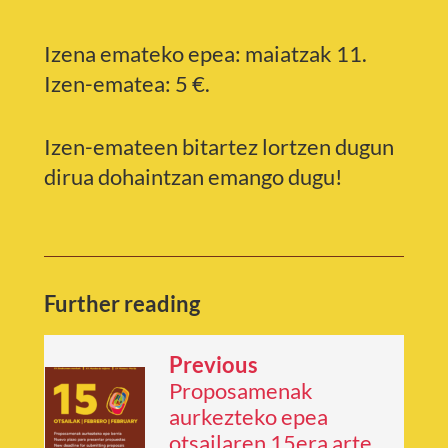
Izena emateko epea: maiatzak 11.
Izen-ematea: 5 €.
Izen-emateen bitartez lortzen dugun
dirua dohaintzan emango dugu!
Further reading
Previous
Proposamenak
aurkezteko epea
otsailaren 15era arte