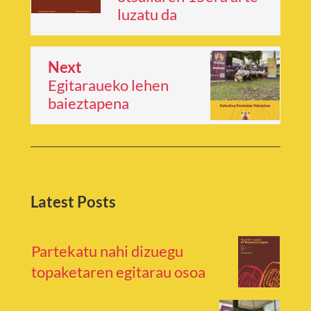
luzatu da
Next
Egitaraueko lehen
baieztapena
Latest Posts
Partekatu nahi dizuegu
topaketaren egitarau osoa