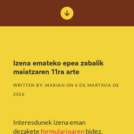
Izena emateko epea zabalik
maiatzaren 11ra arte
WRITTEN BY: MARIAH ON 6 DE MARTXOA DE
2026
Interesdunek izena eman
dezakete
formularioaren
bidez.