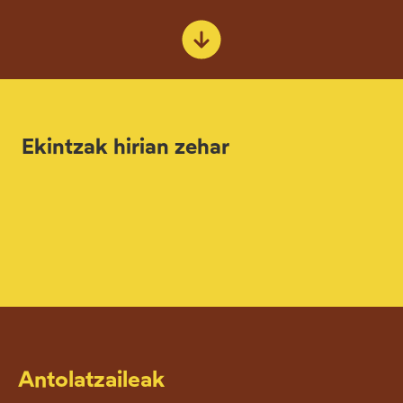
Ekintzak hirian zehar
Antolatzaileak